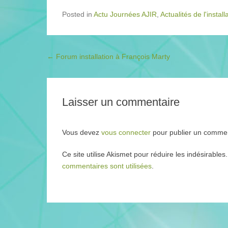
Posted in
Actu Journées AJIR
,
Actualités de l'install
Post navigation
←
Forum installation à François Marty
Laisser un commentaire
Vous devez
vous connecter
pour publier un commen
Ce site utilise Akismet pour réduire les indésirables
commentaires sont utilisées
.