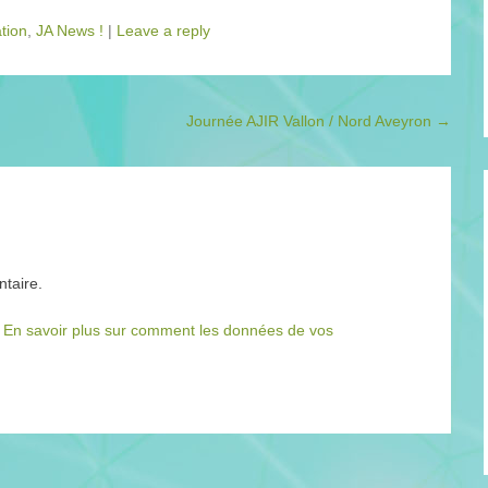
ation
,
JA News !
|
Leave a reply
Journée AJIR Vallon / Nord Aveyron
→
taire.
.
En savoir plus sur comment les données de vos