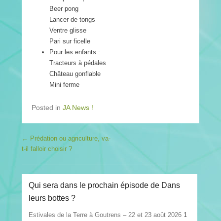
Beer pong
Lancer de tongs
Ventre glisse
Pari sur ficelle
Pour les enfants :
Tracteurs à pédales
Château gonflable
Mini ferme
Posted in
JA News !
Post navigation
←
Prédation ou agriculture, va-
t-il falloir choisir ?
Qui sera dans le prochain épisode de Dans
leurs bottes ?
Estivales de la Terre à Goutrens – 22 et 23 août 2026
1