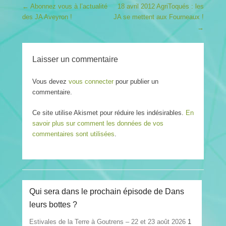
Post navigation
←
Abonnez vous à l’actualité
18 avril 2012 AgriToqués : les
des JA Aveyron !
JA se mettent aux Fourneaux !
→
Laisser un commentaire
Vous devez
vous connecter
pour publier un
commentaire.
Ce site utilise Akismet pour réduire les indésirables.
En
savoir plus sur comment les données de vos
commentaires sont utilisées
.
Qui sera dans le prochain épisode de Dans
leurs bottes ?
Estivales de la Terre à Goutrens – 22 et 23 août 2026
1