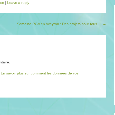
sse
|
Leave a reply
Semaine RGA en Aveyron : Des projets pour tous …
→
taire.
.
En savoir plus sur comment les données de vos