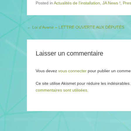
Posted in
Actualités de l'installation
,
JA News !
,
Pre
Post navigation
←
Loi d’Avenir – LETTRE OUVERTE AUX DÉPUTÉS
Laisser un commentaire
Vous devez
vous connecter
pour publier un commen
Ce site utilise Akismet pour réduire les indésirables
commentaires sont utilisées
.