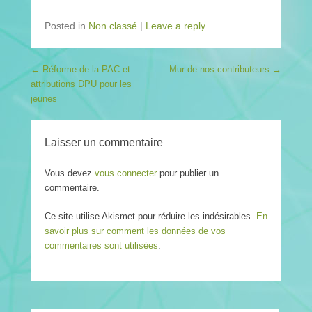
Posted in
Non classé
|
Leave a reply
Post navigation
←
Réforme de la PAC et
Mur de nos contributeurs
→
attributions DPU pour les
jeunes
Laisser un commentaire
Vous devez
vous connecter
pour publier un
commentaire.
Ce site utilise Akismet pour réduire les indésirables.
En
savoir plus sur comment les données de vos
commentaires sont utilisées
.