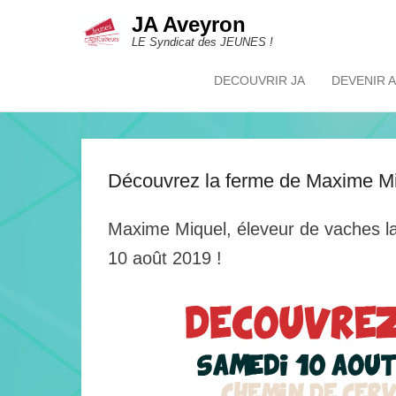
JA Aveyron
LE Syndicat des JEUNES !
DECOUVRIR JA
DEVENIR 
Primary Menu
Skip to content
Découvrez la ferme de Maxime Mi
Maxime Miquel, éleveur de vaches lai
10 août 2019 !